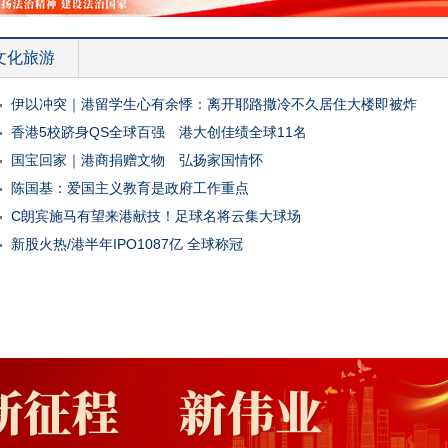
文化旅游
伊以冲突｜港留学生心有余悸：离开耶路撒冷不久居住大楼即被炸
香港5校跻身QS全球百强 港大创佳绩全球11名
国宝回家｜港商捐赠文物 弘扬家国情怀
陈国基：爱国主义教育是政府工作重点
C朗宾施马有望来港献技！足球名将云集大球场
新股火热/港半年IPO1087亿 全球称冠