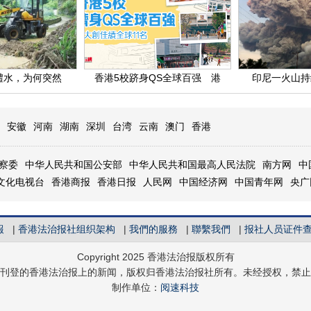
澧水，为何突然
香港5校跻身QS全球百强 港
印尼一火山持
安徽
河南
湖南
深圳
台湾
云南
澳门
香港
察委
中华人民共和国公安部
中华人民共和国最高人民法院
南方网
中
文化电视台
香港商报
香港日报
人民网
中国经济网
中国青年网
央广
報
|
香港法治报社组织架构
|
我們的服務
|
聯繫我們
|
报社人员证件
Copyright 2025 香港法治报版权所有
刊登的香港法治报上的新闻，版权归香港法治报社所有。未经授权，禁止
制作单位：
阅速科技