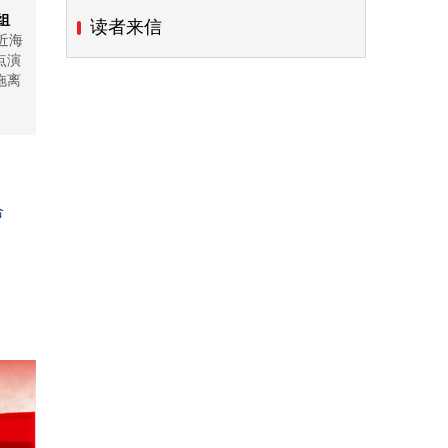
组
读者来信
近海
点演
拖离
合