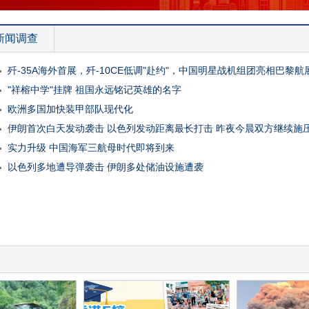
新闻调查
歼-35A海外首展，歼-10CE低调"赴约"，中国明星战机组团亮相巴黎航
"祥榕中学"挂牌 祖国永远铭记英雄的名字
欧洲多国加快装甲部队现代化
伊朗首次白天发动袭击 以色列发动距离最长打击 昨夜今晨双方继续施
实力升级 中国海军三航母时代即将到来
以色列多地遭导弹袭击 伊朗多处储油设施遭袭