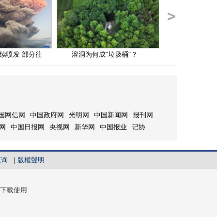
>
续喷发 部分往
溶洞为何成"垃圾桶"？—
歼-35A海外首
国网信网
中国政府网
光明网
中国新闻网
报刊网
网
中国日报网
央视网
新华网
中国报业
记协
查询
|
版權聲明
下载使用