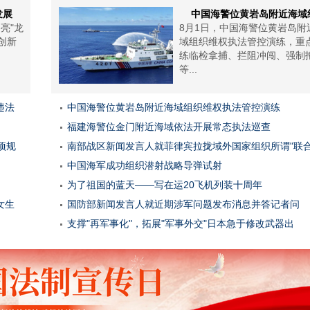
发展
中国海警位黄岩岛附近海域
亮"龙
8月1日，中国海警位黄岩岛附
创新
域组织维权执法管控演练，重
练临检拿捕、拦阻冲闯、强制
等...
违法
中国海警位黄岩岛附近海域组织维权执法管控演练
福建海警位金门附近海域依法开展常态执法巡查
项规
南部战区新闻发言人就菲律宾拉拢域外国家组织所谓"联
中国海军成功组织潜射战略导弹试射
为了祖国的蓝天——写在运20飞机列装十周年
女生
国防部新闻发言人就近期涉军问题发布消息并答记者问
支撑"再军事化"，拓展"军事外交"日本急于修改武器出