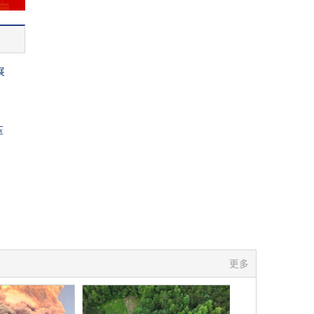
展
压
更多