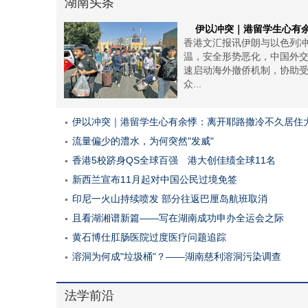
湖南头条
伊以冲突｜港留学生心有
香港文汇报讯伊朗与以色列
温，安全形势恶化，中国外
速启动海外撤侨机制，协助
众...
伊以冲突｜港留学生心有余悸：离开耶路撒冷不久居住
流量偏少的澧水，为何突然"发威"
香港5校跻身QS全球百强 港大创佳绩全球11名
新西兰宣布11月起对中国公民过境免签
印尼一火山持续喷发 部分往返巴厘岛航班取消
且看湖湘谱新篇——写在湖南成功申办全运会之际
黄石博仕肛肠医院过度医疗问题追踪
溶洞为何成"垃圾桶"？——湖南慈利溶洞污染调查
法学前沿