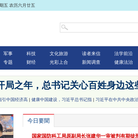
星期五 农历六月廿五
军事
科技
文化旅游
读者来信
法学前沿
专题
财经
光彩上合
新闻调查
健康法治
"开局之年，总书记关心百姓身边这
指引中国经济高
|
健康中国建设，习近平总书记指
|
习近平在中共中央政
今日要聞
国家国防科工局原副局长张建华一审被判有期徒