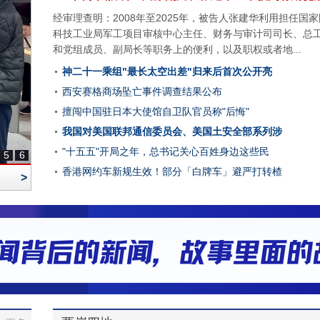
经审理查明：2008年至2025年，被告人张建华利用担任国
科技工业局军工项目审核中心主任、财务与审计司司长、总
和党组成员、副局长等职务上的便利，以及职权或者地...
神二十一乘组"最长太空出差"归来后首次公开亮
西安赛格商场坠亡事件调查结果公布
擅闯中国驻日本大使馆自卫队官员称"后悔"
我国对美国联邦通信委员会、美国土安全部系列涉
"十五五"开局之年，总书记关心百姓身边这些民
5
6
香港网约车新规生效！部分「白牌车」避严打转楂
>