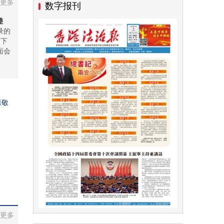
更多
数字报刊
差
录的
日下
面会
亲敬
更多