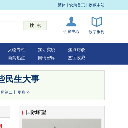
繁体
|
设为首页
|
收藏本站
会员中心
数字报刊
人物专栏
实话实说
焦点访谈
新闻热点
国情智库
鉴宝收藏
些民生大事
治局第二十
更多>>
国际瞭望
刑