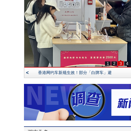
1
2
3
4
<
香港网约车新规生效！部分「白牌车」避