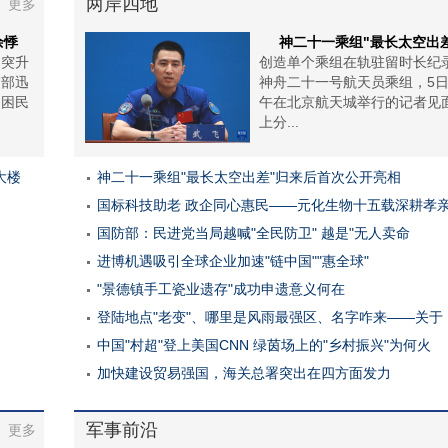
两岸四地
更多
余悸
神二十一乘组"最长太空出
冲突升
创造单个乘组在轨驻留时长纪
交部迅
神舟二十一号航天员乘组，5
受困民
午在北京航天城举行的记者见
上分...
大楼
神二十一乘组"最长太空出差"归来后首次公开亮相
国标科技助老 政企同心惠民——元化生物十五载深耕孝
国防部：民进党当局越喊"全民防卫" 越是"无人卖命
进博机遇吸引全球企业加速"链中国""惠全球"
"景德镇手工瓷业遗存"成功申遗意义何在
登陆地点"老变"、哪里是风雨最强区、名字咋来——关于
中国"村超"登上美国CNN 绿茵场上的"乡村振兴"为何火
加快建设贸易强国，海关总署突出在四方面发力
军事前沿
更多